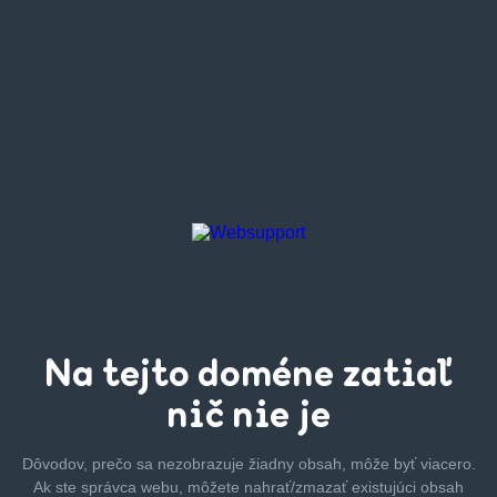
Na tejto
doméne zatiaľ
nič nie je
Dôvodov, prečo sa nezobrazuje žiadny obsah, môže byť
viacero.
Ak ste správca webu, môžete nahrať/zmazať
existujúci obsah